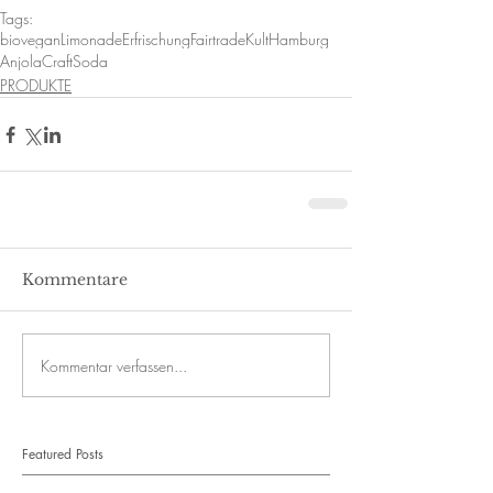
Tags:
bio
vegan
Limonade
Erfrischung
Fairtrade
Kult
Hamburg
Anjola
CraftSoda
PRODUKTE
Kommentare
Kommentar verfassen...
Featured Posts