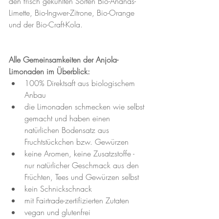
den frisch gekühlten Sorten Bio-Ananas-
Limette, Bio-Ingwer-Zitrone, Bio-Orange 
und der Bio-Craft-Kola.
Alle Gemeinsamkeiten der Anjola-
Limonaden im Überblick:
100% Direktsaft aus biologischem 
Anbau  
die Limonaden schmecken wie selbst 
gemacht und haben einen 
natürlichen Bodensatz aus 
Fruchtstückchen bzw. Gewürzen  
keine Aromen, keine Zusatzstoffe - 
nur natürlicher Geschmack aus den 
Früchten, Tees und Gewürzen selbst  
kein Schnickschnack  
mit Fairtrade-zertifizierten Zutaten  
vegan und glutenfrei  