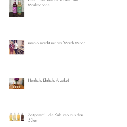
Morleschorle
mmhio macht mit bei "Mach Mittag"
Herrlich. Ehrlich. AiLaike!
Zeitgemäß - die Kult-Limo aus den
50ern