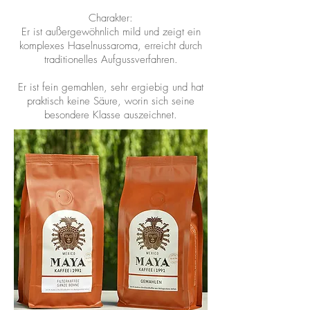
Charakter:
Er ist außergewöhnlich mild und zeigt ein
komplexes Haselnussaroma, erreicht durch
traditionelles Aufgussverfahren.
Er ist fein gemahlen, sehr ergiebig und hat
praktisch keine Säure, worin sich seine
besondere Klasse auszeichnet.