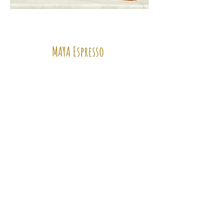
MAYA Espresso
Auch der MAYA Espresso verdankt sein
herausragendes Aroma der Spitzenlage von
den Hängen der Sierra Madre nahe der
mexikanischen Pazifikküste.
Charakter:
MAYA Espresso bleibt vor allem durch seine
Cremigkeit und seinen intensiven, dabei
aber milden Geschmack lange im
Gedächtnis.
Ein hervorragender runder Espresso für
Kenner und Genießer.