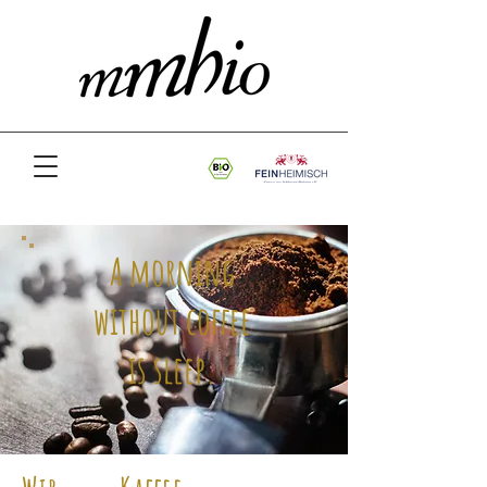
A morning
without
coffee
is sleep.